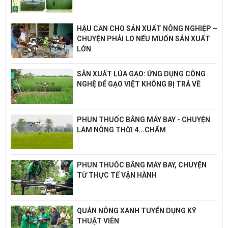
HẬU CẦN CHO SẢN XUẤT NÔNG NGHIỆP –
CHUYỆN PHẢI LO NẾU MUỐN SẢN XUẤT
LỚN
SẢN XUẤT LÚA GẠO: ỨNG DỤNG CÔNG
NGHỆ ĐỂ GẠO VIỆT KHÔNG BỊ TRẢ VỀ
PHUN THUỐC BẰNG MÁY BAY - CHUYỆN
LÀM NÔNG THỜI 4...CHẤM
PHUN THUỐC BẰNG MÁY BAY, CHUYỆN
TỪ THỰC TẾ VẬN HÀNH
QUẢN NÔNG XANH TUYỂN DỤNG KỸ
THUẬT VIÊN