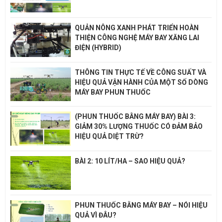
QUẢN NÔNG XANH PHÁT TRIỂN HOÀN
THIỆN CÔNG NGHỆ MÁY BAY XĂNG LAI
ĐIỆN (HYBRID)
THÔNG TIN THỰC TẾ VỀ CÔNG SUẤT VÀ
HIỆU QUẢ VẬN HÀNH CỦA MỘT SỐ DÒNG
MÁY BAY PHUN THUỐC
(PHUN THUỐC BẰNG MÁY BAY) BÀI 3:
GIẢM 30% LƯỢNG THUỐC CÓ ĐẢM BẢO
HIỆU QUẢ DIỆT TRỪ?
BÀI 2: 10 LÍT/HA – SAO HIỆU QUẢ?
PHUN THUỐC BẰNG MÁY BAY – NÓI HIỆU
QUẢ VÌ ĐÂU?