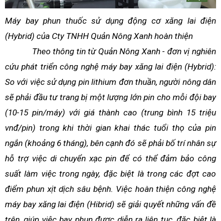
Máy bay phun thuốc sử dụng động cơ xăng lai điện
(Hybrid) của Cty TNHH Quản Nông Xanh hoàn thiện
Theo thông tin từ Quản Nông Xanh - đơn vị nghiên
cứu phát triển công nghệ máy bay xăng lai điện (Hybrid):
So với việc sử dụng pin lithium đơn thuần, người nông dân
sẽ phải đầu tư trang bị một lượng lớn pin cho mỗi đội bay
(10-15 pin/máy) với giá thành cao (trung bình 15 triệu
vnđ/pin) trong khi thời gian khai thác tuổi thọ của pin
ngắn (khoảng 6 tháng), bên cạnh đó sẽ phải bố trí nhân sự
hỗ trợ việc di chuyển xạc pin để có thể đảm bảo công
suất làm việc trong ngày, đặc biệt là trong các đợt cao
điểm phun xịt dịch sâu bệnh. Việc hoàn thiện công nghệ
máy bay xăng lai điện (Hibrid) sẽ giải quyết những vấn đề
trên, giúp việc bay phun được diễn ra liên tục, đặc biệt là