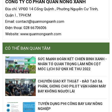
CÔNG TY CỔ PHẦN QUẢN NÔNG XANH
Địa chỉ: VPĐD 14 Cống Quỳnh , Phường Nguyễn Cư Trinh,
Quận I , TPHCM
Email: contact@quannongxanh.com
Điện thoại: 028 66706006
Website: www.quannongxanh.com
CÓ THỂ BẠN QUAN TÂM
SỨC MẠNH ĐOÀN KẾT CHIẾN BINH XANH -
NHÂN TỐ QUAN TRỌNG LÀM NÊN CỘT
MỐC LỊCH SỬ QNX HÈ THU 2022
CHUYỂN GIAO KỸ THUẬT - ĐÀO TẠO SẠ
PHÂN, GIỐNG CHO PILOT VẬN HÀNH MÁY
BAY KHÔNG NGƯỜI LÁI
TUYỂN DỤNG PHI CÔNG BAY UAV NÔNG
NGHIỆP