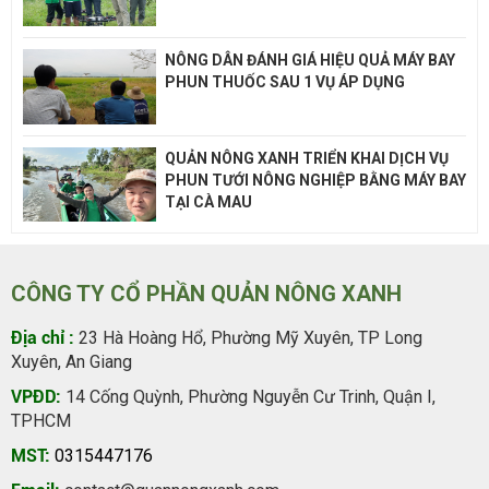
NÔNG DÂN ĐÁNH GIÁ HIỆU QUẢ MÁY BAY
PHUN THUỐC SAU 1 VỤ ÁP DỤNG
QUẢN NÔNG XANH TRIỂN KHAI DỊCH VỤ
PHUN TƯỚI NÔNG NGHIỆP BẰNG MÁY BAY
TẠI CÀ MAU
CÔNG TY CỔ PHẦN QUẢN NÔNG XANH
Địa chỉ :
23 Hà Hoàng Hổ, Phường Mỹ Xuyên, TP Long
Xuyên, An Giang
VPĐD:
14 Cống Quỳnh, Phường Nguyễn Cư Trinh, Quận I,
TPHCM
MST:
0315447176