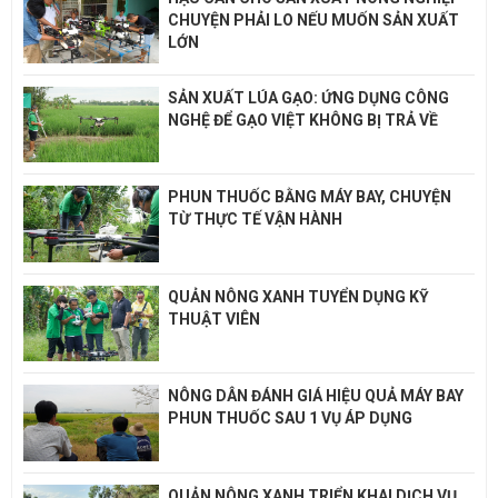
CHUYỆN PHẢI LO NẾU MUỐN SẢN XUẤT
LỚN
SẢN XUẤT LÚA GẠO: ỨNG DỤNG CÔNG
NGHỆ ĐỂ GẠO VIỆT KHÔNG BỊ TRẢ VỀ
PHUN THUỐC BẰNG MÁY BAY, CHUYỆN
TỪ THỰC TẾ VẬN HÀNH
QUẢN NÔNG XANH TUYỂN DỤNG KỸ
THUẬT VIÊN
NÔNG DÂN ĐÁNH GIÁ HIỆU QUẢ MÁY BAY
PHUN THUỐC SAU 1 VỤ ÁP DỤNG
QUẢN NÔNG XANH TRIỂN KHAI DỊCH VỤ