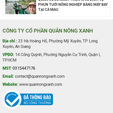
PHUN TƯỚI NÔNG NGHIỆP BẰNG MÁY BAY
TẠI CÀ MAU
CÔNG TY CỔ PHẦN QUẢN NÔNG XANH
Địa chỉ :
23 Hà Hoàng Hổ, Phường Mỹ Xuyên, TP Long
Xuyên, An Giang
VPĐD:
14 Cống Quỳnh, Phường Nguyễn Cư Trinh, Quận I,
TPHCM
MST:
0315447176
Email:
contact@quannongxanh.com
Website:
www.quannongxanh.com