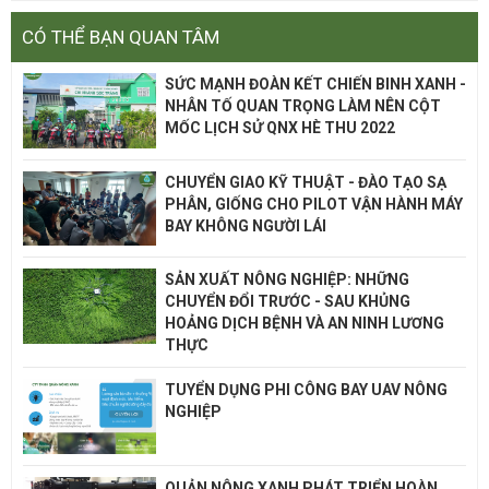
CÓ THỂ BẠN QUAN TÂM
SỨC MẠNH ĐOÀN KẾT CHIẾN BINH XANH -
NHÂN TỐ QUAN TRỌNG LÀM NÊN CỘT
MỐC LỊCH SỬ QNX HÈ THU 2022
CHUYỂN GIAO KỸ THUẬT - ĐÀO TẠO SẠ
PHÂN, GIỐNG CHO PILOT VẬN HÀNH MÁY
BAY KHÔNG NGƯỜI LÁI
SẢN XUẤT NÔNG NGHIỆP: NHỮNG
CHUYỂN ĐỔI TRƯỚC - SAU KHỦNG
HOẢNG DỊCH BỆNH VÀ AN NINH LƯƠNG
THỰC
TUYỂN DỤNG PHI CÔNG BAY UAV NÔNG
NGHIỆP
QUẢN NÔNG XANH PHÁT TRIỂN HOÀN