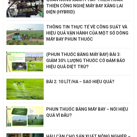
THIỆN CÔNG NGHỆ MÁY BAY XĂNG LAI
ĐIỆN (HYBRID)
THÔNG TIN THỰC TẾ VỀ CÔNG SUẤT VÀ
HIỆU QUẢ VẬN HÀNH CỦA MỘT SỐ DÒNG
MÁY BAY PHUN THUỐC
(PHUN THUỐC BẰNG MÁY BAY) BÀI 3:
GIẢM 30% LƯỢNG THUỐC CÓ ĐẢM BẢO
HIỆU QUẢ DIỆT TRỪ?
BÀI 2: 10 LÍT/HA – SAO HIỆU QUẢ?
PHUN THUỐC BẰNG MÁY BAY – NÓI HIỆU
QUẢ VÌ ĐÂU?
HẬU CẦN CHO SẢN XUẤT NÔNG NGHIỆP –